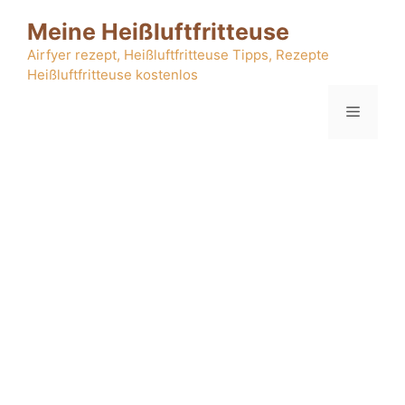
Zum
Meine Heißluftfritteuse
Inhalt
springen
Airfyer rezept, Heißluftfritteuse Tipps, Rezepte
Heißluftfritteuse kostenlos
Menü