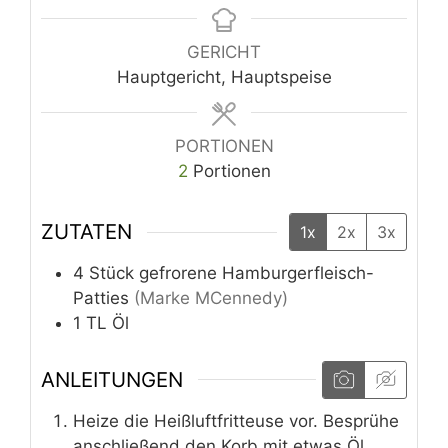
GERICHT
Hauptgericht, Hauptspeise
PORTIONEN
2
Portionen
ZUTATEN
1x
2x
3x
4
Stück
gefrorene Hamburgerfleisch-
Patties
(Marke MCennedy)
1
TL
Öl
ANLEITUNGEN
Heize die Heißluftfritteuse vor. Besprühe
anschließend den Korb mit etwas Öl.