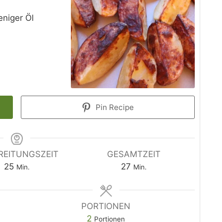
niger Öl
Pin Recipe
REITUNGSZEIT
GESAMTZEIT
Minuten
Minuten
25
27
Min.
Min.
PORTIONEN
2
Portionen