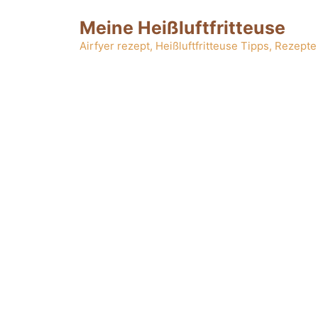
Zum
Meine Heißluftfritteuse
Inhalt
springen
Airfyer rezept, Heißluftfritteuse Tipps, Rezepte