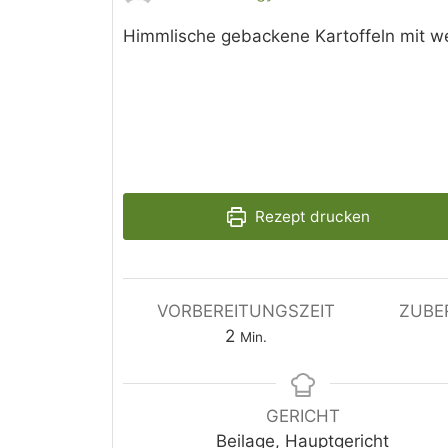
Himmlische gebackene Kartoffeln mit we
Rezept drucken
VORBEREITUNGSZEIT
ZUBE
Minuten
2
Min.
GERICHT
Beilage, Hauptgericht