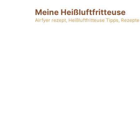
Zum
Meine Heißluftfritteuse
Inhalt
springen
Airfyer rezept, Heißluftfritteuse Tipps, Rezepte