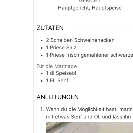
GERICHT
Hauptgericht, Hauptspeise
ZUTATEN
2
Scheiben
Schweinenacken
1
Priese
Salz
1
Priese
frisch gemahlener schwarze
Für die Marinade
1
dl
Speiseöl
1
EL
Senf
ANLEITUNGEN
Wenn du die Möglichkeit hast, mar
mit etwas Senf und Öl, und lass ihn