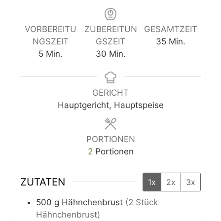
VORBEREITU
ZUBEREITUN
GESAMTZEIT
Minuten
NGSZEIT
GSZEIT
35
Min.
Minuten
Minuten
5
Min.
30
Min.
GERICHT
Hauptgericht, Hauptspeise
PORTIONEN
2
Portionen
ZUTATEN
1x
2x
3x
500
g
Hähnchenbrust
(2 Stück
Hähnchenbrust)